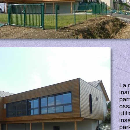
La n
ina
par
ossa
uti
ins
par