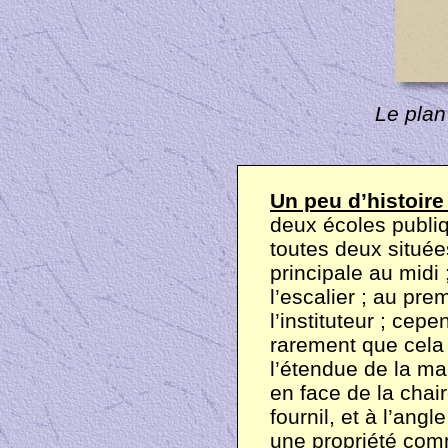
Le plan
Un peu d’histoire 
deux écoles publiq
toutes deux située
principale au midi 
l’escalier ; au pre
l’instituteur ; cep
rarement que cela 
l’étendue de la mai
en face de la chair
fournil, et à l’angl
une propriété com