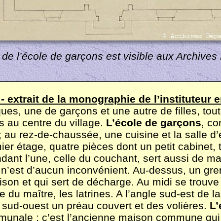
 de l’école de garçons est visible aux Archive
-
extrait de la monographie de l’instituteur 
ues, une de garçons et une autre de filles, tou
s au centre du village.
L’école de garçons
, co
; au rez-
de-
chaussée, une cuisine et la salle d
mier étage, quatre pièces dont un petit cabinet,
endant l’une, celle du couchant, sert aussi de mai
n’est d’aucun inconvénient. Au-
dessus, un gre
son et qui sert de décharge. Au midi se trouve l
e du maître, les latrines. A l’angle sud-
est de la
e sud-
ouest un préau couvert et des volières.
L’
munale ; c’est l’ancienne maison commune qui 