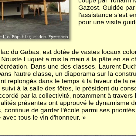
coupé par Yohann 
Gazost. Guidée par 
l'assistance s'est en
pour une visite guid
 lac du Gabas, est dotée de vastes locaux coloré
ion Nouste Luquet a mis la main à la pâte en se
 récréation. Dans une des classes, Laurent Duch
. Dans l'autre classe, un diaporama sur la constr
sont replongés dans le temps à la faveur de la 
t suivi à la salle des fêtes, le président du con
ccordé par la collectivité, notamment à traver
nalités présentes ont approuvé le dynamisme d
 continue de garder l'école parmi ses priorités
 avec tous le vin d'honneur. »